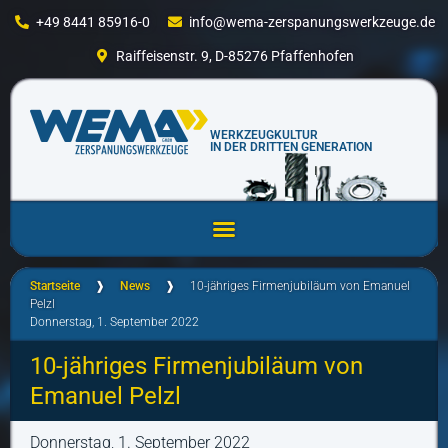
+49 8441 85916-0
info@wema-zerspanungswerkzeuge.de
Raiffeisenstr. 9, D-85276 Pfaffenhofen
WERKZEUGKULTUR
IN DER DRITTEN GENERATION
Startseite
❱
News
❱
10-jähriges Firmenjubiläum von Emanuel
Pelzl
Donnerstag, 1. September 2022
10-jähriges Firmenjubiläum von
Emanuel Pelzl
Donnerstag, 1. September 2022