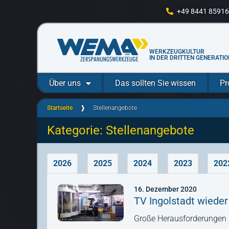
+49 8441 85916
WERKZEUGKULTUR
IN DER DRITTEN GENERATIO
Über uns
Das sollten Sie wissen
Pr
Startseite
❱
Stellenangebote
Kategorie: Stellenangebote
2026
2025
2024
2023
202
16. Dezember 2020
TV Ingolstadt wied
Große Herausforderungen 