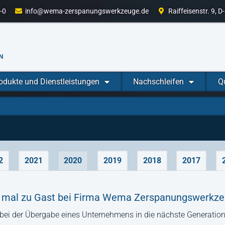
-0
info@wema-zerspanungswerkzeuge.de
Raiffeisenstr. 9, 
N
odukte und Dienstleistungen
Nachschleifen
Q
2
2021
2020
2019
2018
2017
er mal zu Gast bei Firma Wema Zerspanungswerkz
bei der Übergabe eines Unternehmens in die nächste Generatio