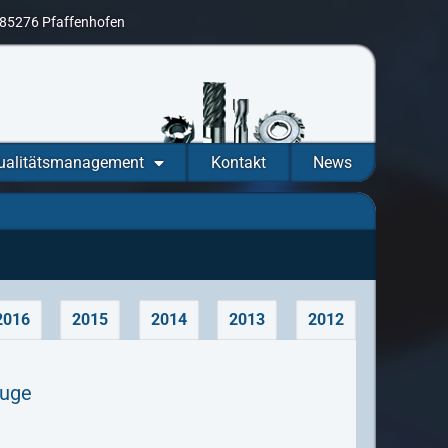
D-85276 Pfaffenhofen
ualitätsmanagement
Kontakt
News
2016
2015
2014
2013
2012
euge
n