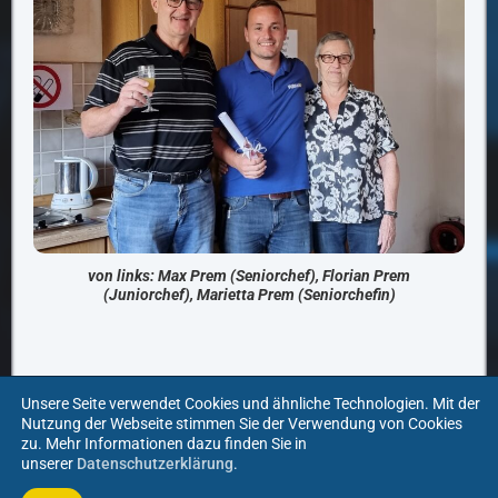
von links: Max Prem (Seniorchef), Florian Prem
(Juniorchef), Marietta Prem (Seniorchefin)
VORIGER BEITRAG
NÄCHSTER BEITRAG
Unsere Seite verwendet Cookies und ähnliche Technologien. Mit der
Nutzung der Webseite stimmen Sie der Verwendung von Cookies
Firma Wema legt großen Wert auf Ausbildung
Firma Wema feiert auf dem Volksfest
zu. Mehr Informationen dazu finden Sie in
unserer
Datenschutzerklärung
.
Impressum
Datenschutz
AGB