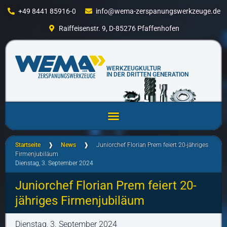
+49 8441 85916-0
info@wema-zerspanungswerkzeuge.de
Raiffeisenstr. 9, D-85276 Pfaffenhofen
WERKZEUGKULTUR
IN DER DRITTEN GENERATION
Startseite
❱
News
❱
Juniorchef Florian Prem feiert 20-jähriges
Firmenjubiläum
Dienstag, 3. September 2024
Juniorchef Florian Prem feiert 20-
jähriges Firmenjubiläum
Dienstag, 3. September 2024