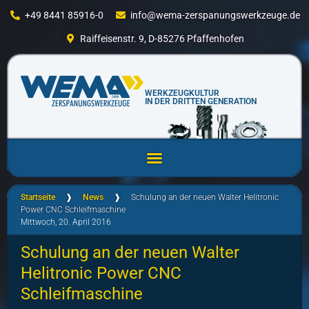
+49 8441 85916-0
info@wema-zerspanungswerkzeuge.de
Raiffeisenstr. 9, D-85276 Pfaffenhofen
WERKZEUGKULTUR
IN DER DRITTEN GENERATION
Startseite
❱
News
❱
Schulung an der neuen Walter Helitronic
Power CNC Schleifmaschine
Mittwoch, 20. April 2016
Schulung an der neuen Walter
Helitronic Power CNC
Schleifmaschine