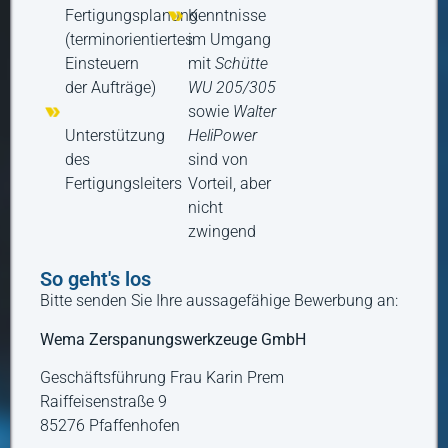
Fertigungsplanung
Kenntnisse
(terminorientiertes
im Umgang
Einsteuern
mit
Schütte
der Aufträge)
WU 205/305
sowie
Walter
Unterstützung
HeliPower
des
sind von
Fertigungsleiters
Vorteil, aber
nicht
zwingend
So geht's los
Bitte senden Sie Ihre aussagefähige Bewerbung an:
Wema Zerspanungswerkzeuge GmbH
Geschäftsführung Frau Karin Prem
Raiffeisenstraße 9
85276 Pfaffenhofen