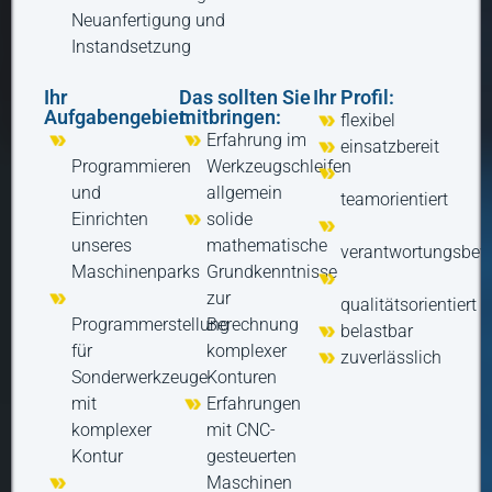
Neuanfertigung und
Instandsetzung
Ihr
Das sollten Sie
Ihr Profil:
Aufgabengebiet:
mitbringen:
flexibel
Erfahrung im
einsatzbereit
Programmieren
Werkzeugschleifen
und
allgemein
teamorientiert
Einrichten
solide
unseres
mathematische
verantwortungsbew
Maschinenparks
Grundkenntnisse
zur
qualitätsorientiert
Programmerstellung
Berechnung
belastbar
für
komplexer
zuverlässlich
Sonderwerkzeuge
Konturen
mit
Erfahrungen
komplexer
mit CNC-
Kontur
gesteuerten
Maschinen