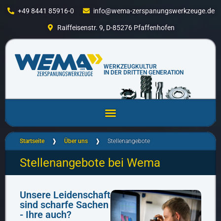
+49 8441 85916-0
info@wema-zerspanungswerkzeuge.de
Raiffeisenstr. 9, D-85276 Pfaffenhofen
WERKZEUGKULTUR
IN DER DRITTEN GENERATION
Startseite
❱
Über uns
❱
Stellenangebote
Stellenangebote bei Wema
Unsere Leidenschaft
sind scharfe Sachen
- Ihre auch? ​